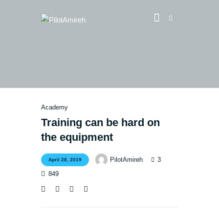
Vlog
Store
Blog
Academy
About
Training can be hard on
EASA TRI SIM Enquiry
the equipment
Media
3
PilotAmireh
April 28, 2019
849