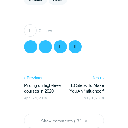
airplane
news
0
Likes
Previous
Next
Pricing on high-level
10 Steps To Make
courses in 2020
You An ‘Influencer’
April 24, 2019
May 1, 2019
Show comments ( 3 )