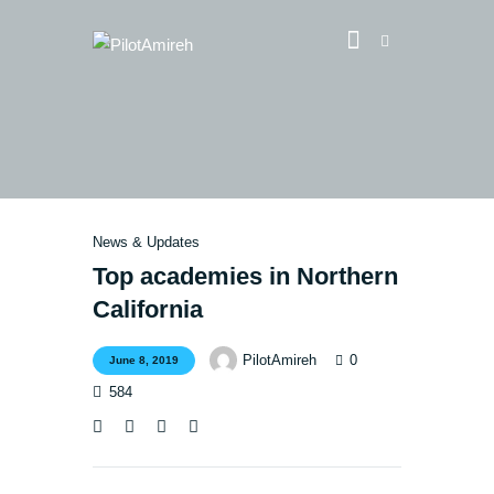
Vlog
Store
Blog
News & Updates
About
Top academies in Northern
EASA TRI SIM Enquiry
California
Media
0
PilotAmireh
June 8, 2019
584