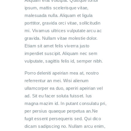
Aliquam erat volutpat. Quisque tortor
ipsum, mattis scelerisque vitae,
malesuada nulla. Aliquam et ligula
porttitor, gravida orci vitae, sollicitudin
mi. Vivamus ultrices vulputate arcu ac
gravida. Nullam vitae molestie dolor.
Etiam sit amet felis viverra justo
imperdiet suscipit. Aliquam nec sem
vulputate, sagittis felis id, semper nibh.
Porro deleniti apeirian mea at, nostro
referrentur an mei. Wisi alienum
ullamcorper ea duo, aperiri apeirian vel
ad. Sit eu facer soluta fuisset. Ius
magna mazim id. In putant consulatu pri,
per persius quaeque perpetua an.Ne
fugit essent persequeris sed. Qui dico
dicam sadipscing no. Nullam arcu enim,