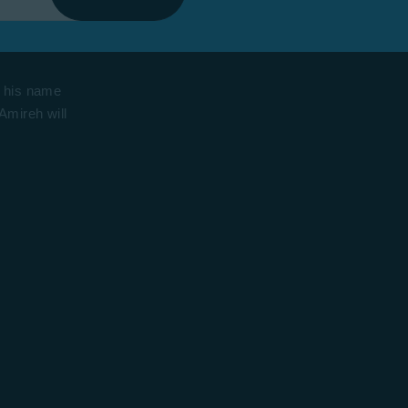
e his name
 Amireh will