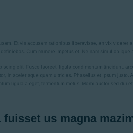
usam. Et vis accusam rationibus liberavisse, an vix viderer
g definiebas. Cum munere impetus et. Ne nam simul oblique a
scing elit. Fusce laoreet, ligula condimentum tincidunt, arcu 
tor, in scelerisque quam ultricies. Phasellus et ipsum justo.
ntum ligula a eget, fermentum metus. Morbi auctor sed dui e
ta fuisset us magna mazi