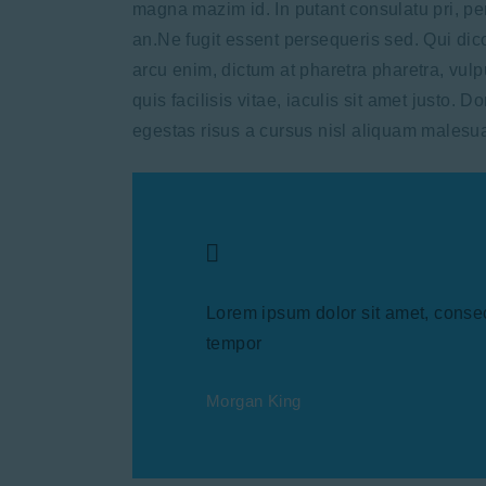
magna mazim id. In putant consulatu pri, p
an.Ne fugit essent persequeris sed. Qui di
arcu enim, dictum at pharetra pharetra, vulpu
quis facilisis vitae, iaculis sit amet justo.
egestas risus a cursus nisl aliquam malesu
Lorem ipsum dolor sit amet, consec
tempor
Morgan King