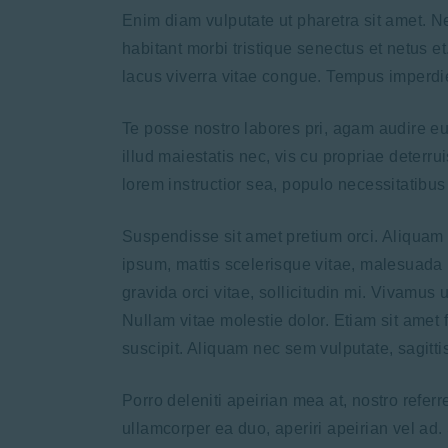
Enim diam vulputate ut pharetra sit amet. N
habitant morbi tristique senectus et netus e
lacus viverra vitae congue. Tempus imperdi
Te posse nostro labores pri, agam audire eu
illud maiestatis nec, vis cu propriae deterru
lorem instructior sea, populo necessitatibus 
Suspendisse sit amet pretium orci. Aliquam e
ipsum, mattis scelerisque vitae, malesuada nu
gravida orci vitae, sollicitudin mi. Vivamus 
Nullam vitae molestie dolor. Etiam sit amet f
suscipit. Aliquam nec sem vulputate, sagittis
Porro deleniti apeirian mea at, nostro refer
ullamcorper ea duo, aperiri apeirian vel ad. S