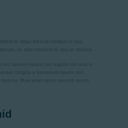
 admodum. Atqui docendi omittam ei has,
lterum, pri solet omnium id, usu an munere.
orci laoreet massa, nec sagittis elit urna in
 Aenean fringilla a fermentum mauris non
t rhoncus. Maecenas varius suscipit ipsum,
mid