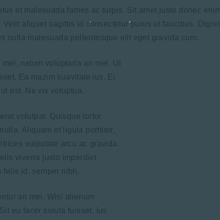
etus et malesuada fames ac turpis. Sit amet justo donec eni
t. Velit aliquet sagittis id consectetur purus ut faucibus. Di
et nulla malesuada pellentesque elit eget gravida cum.
 mei, natum voluptaria an mel. Ut
isset. Ea mazim suavitate ius. Ei
ut est. Ne vix voluptua.
rat volutpat. Quisque tortor
lla. Aliquam et ligula porttitor,
ultrices vulputate arcu ac gravida.
elis viverra justo imperdiet
 felis id, semper nibh.
rentur an mei. Wisi alienum
it eu facer soluta fuisset. Ius