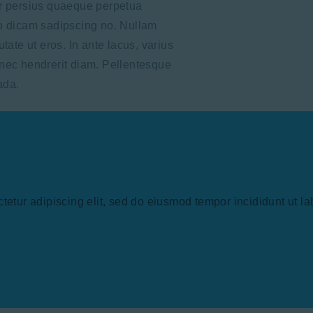
er persius quaeque perpetua
co dicam sadipscing no. Nullam
tate ut eros. In ante lacus, varius
 Donec hendrerit diam. Pellentesque
ada.
tetur adipiscing elit, sed do eiusmod tempor incididunt ut l