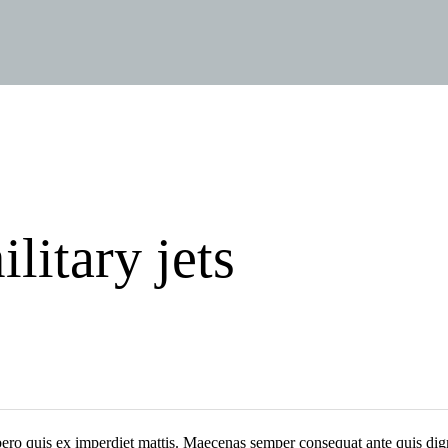
litary jets
bero quis ex imperdiet mattis. Maecenas semper consequat ante quis dign