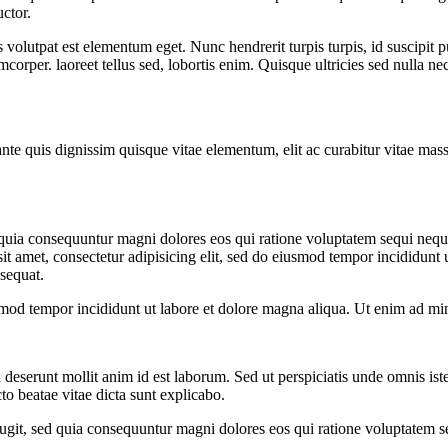
uctor.
is volutpat est elementum eget. Nunc hendrerit turpis turpis, id suscipi
mcorper. laoreet tellus sed, lobortis enim. Quisque ultricies sed nulla n
 quis dignissim quisque vitae elementum, elit ac curabitur vitae massa i
d quia consequuntur magni dolores eos qui ratione voluptatem sequi nequ
it amet, consectetur adipisicing elit, sed do eiusmod tempor incididunt
sequat.
smod tempor incididunt ut labore et dolore magna aliqua. Ut enim ad min
ia deserunt mollit anim id est laborum. Sed ut perspiciatis unde omnis i
cto beatae vitae dicta sunt explicabo.
ugit, sed quia consequuntur magni dolores eos qui ratione voluptatem s