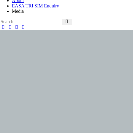
About
EASA TRI SIM Enquiry
Media