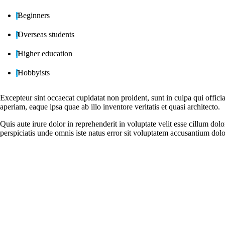
Beginners
Overseas students
Higher education
Hobbyists
Excepteur sint occaecat cupidatat non proident, sunt in culpa qui offic
aperiam, eaque ipsa quae ab illo inventore veritatis et quasi architecto.
Quis aute irure dolor in reprehenderit in voluptate velit esse cillum dol
perspiciatis unde omnis iste natus error sit voluptatem accusantium do