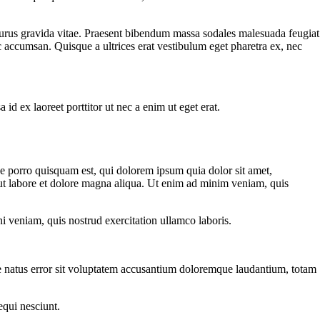
t purus gravida vitae. Praesent bibendum massa sodales malesuada feugiat
ec accumsan. Quisque a ultrices erat vestibulum eget pharetra ex, nec
d ex laoreet porttitor ut nec a enim ut eget erat.
e porro quisquam est, qui dolorem ipsum quia dolor sit amet,
 ut labore et dolore magna aliqua. Ut enim ad minim veniam, quis
i veniam, quis nostrud exercitation ullamco laboris.
ste natus error sit voluptatem accusantium doloremque laudantium, totam
equi nesciunt.