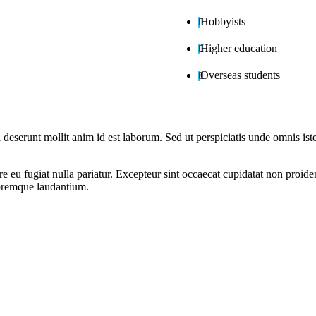
Hobbyists
Higher education
Overseas students
ia deserunt mollit anim id est laborum. Sed ut perspiciatis unde omnis i
ore eu fugiat nulla pariatur. Excepteur sint occaecat cupidatat non proide
loremque laudantium.