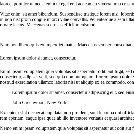
laoreet porttitor ut nec a enim ut eget erat aenean eu viverra urna cras a
Vitae enim. sit amet bibendum. Suspendisse tristique lorem nisi, lobort
in non nisl proin congue ut orci vitae convallis. Pellentesque a sem ulla
ornare lectus. Maecenas sed risus efficitur euismod.
Nam non libero quis ex imperdiet mattis. Maecenas semper consequat ante
Lorem ipsum dolor sit amet, consectetur.
Enim ipsam voluptatem quia voluptas sit aspernatur odit. aut fugit, se
consectetur, adipisci velit, sed quia non numquam. Lorem ipsum dolor s
nostrud exercitation ullamco laboris nisi ut aliquip ex ea commodo. con
Lorem ipsum dolor sit amet, consectetur adipisicing elit, sed eiu
John Greenwood, New York
Excepteur sint occaecat cupidatat non proident, sunt in culpa qui offic
rem aperiam, eaque ipsa quae ab illo inventore veritatis et quasi archite
Nemo enim ipsam voluptatem quia voluptas sit aspernatur aut odit aut f